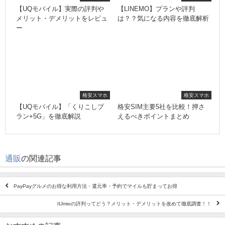
【UQモバイル】実際の評判や
【LINEMO】プランや評判
メリット・デメリットをレビュ
は？？気になる内容を徹底解析
ー
格安スマホ
格安スマホ
【UQモバイル】「くりこしプ
格安SIM主要5社を比較！押さ
ラン+5G」を徹底解説
えるべきポイントまとめ
通販
の関連記事
PayPayグルメのお得な利用方法・還元率・予約でマイルも貯まってお得
IIJmioの評判ってどう？メリット・デメリットを改めて徹底調査！！