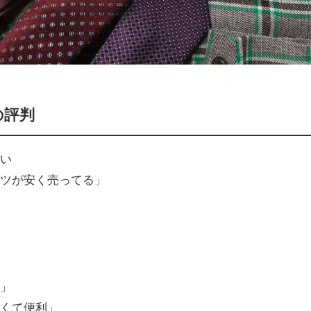
の評判
高い
ーツが安く売ってる」
る」
多くて便利」