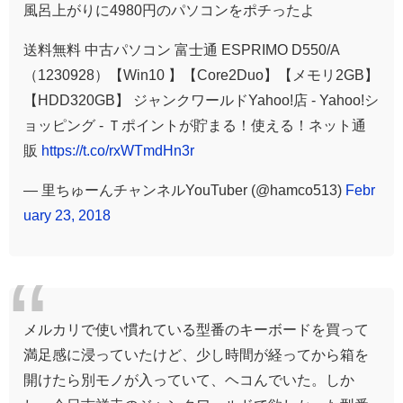
風呂上がりに4980円のパソコンをポチったよ
送料無料 中古パソコン 富士通 ESPRIMO D550/A
（1230928）【Win10 】【Core2Duo】【メモリ2GB】
【HDD320GB】 ジャンクワールドYahoo!店 - Yahoo!シ
ョッピング - Ｔポイントが貯まる！使える！ネット通
販
https://t.co/rxWTmdHn3r
— 里ちゅーんチャンネルYouTuber (@hamco513)
Febr
uary 23, 2018
メルカリで使い慣れている型番のキーボードを買って
満足感に浸っていたけど、少し時間が経ってから箱を
開けたら別モノが入っていて、ヘコんでいた。しか