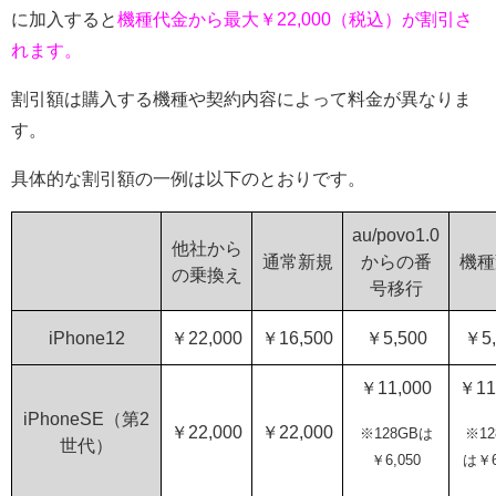
に加入すると
機種代金から最大￥22,000（税込）が割引さ
れます。
割引額は購入する機種や契約内容によって料金が異なりま
す。
具体的な割引額の一例は以下のとおりです。
au/povo1.0
他社から
通常新規
からの番
機種
の乗換え
号移行
iPhone12
￥22,000
￥16,500
￥5,500
￥5,
￥11,000
￥11
iPhoneSE（第2
￥22,000
￥22,000
※128GBは
※12
世代）
￥6,050
は￥6