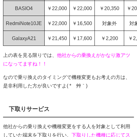
BASIO4
￥22,000
￥22,000
￥20,350
￥20
RedmiNote10JE
￥22,000
￥16,500
対象外
対
GalaxyA21
￥21,450
￥17,600
￥2,200
￥2,
上の表を見る限りでは、
他社からの乗換えがかなり激アツ
になってますね！！
なので乗り換えのタイミングで機種変更もお考えの方は、
是非利用した方が良いですよ( *´艸｀)
下取りサービス
他社からの乗り換えや機種変更をする人を対象として利用
していた端末を下取りを行い、
下取りした機種に応じて
ス