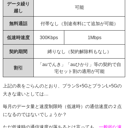
データ繰り
可能
越し
無料通話
付帯なし（別途有料にて追加が可能）
低速時速度
300Kbps
1Mbps
契約期間
縛りなし（契約解除料もなし）
「auでんき」「auひかり」等の契約で自
割引
宅セット割の適用が可能
上記の表をごらんのとおり、プランS+5GとプランL+5Gの
大きな違いとしては…
毎月のデータ量と速度制限時（低速時）の通信速度の２点
になるのではないでしょうか？
ただ低速時の通信速度が落ちるとは言っても、
一般的な速