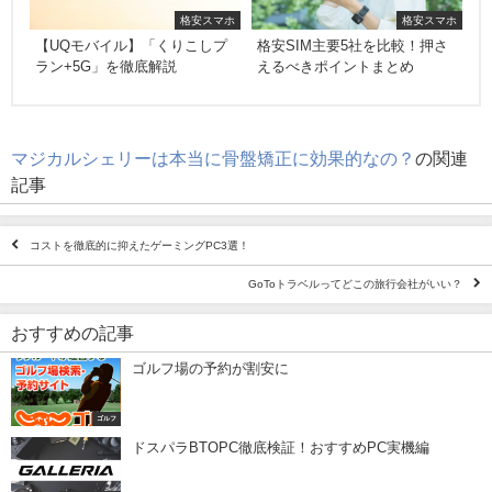
格安スマホ
格安スマホ
【UQモバイル】「くりこしプ
格安SIM主要5社を比較！押さ
ラン+5G」を徹底解説
えるべきポイントまとめ
マジカルシェリーは本当に骨盤矯正に効果的なの？
の関連
記事
コストを徹底的に抑えたゲーミングPC3選！
GoToトラベルってどこの旅行会社がいい？
おすすめの記事
ゴルフ場の予約が割安に
ゴルフ
ドスパラBTOPC徹底検証！おすすめPC実機編