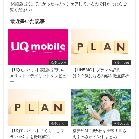
や実際に試してよかったものをシェアしているので良かったらご
覧ください♪
最近書いた記事
格安スマホ
格安スマホ
【UQモバイル】実際の評判や
【LINEMO】プランや評判
メリット・デメリットをレビュ
は？？気になる内容を徹底解析
ー
格安スマホ
格安スマホ
【UQモバイル】「くりこしプ
格安SIM主要5社を比較！押さ
ラン+5G」を徹底解説
えるべきポイントまとめ