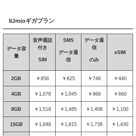
IIJmioギガプラン
音声通話
SMS
データ通
付き
信
データ容
データ通
eSIM
量
SIM
信
のみ
2GB
￥858
￥825
￥748
￥440
4GB
￥1,078
￥1,045
￥968
￥660
8GB
￥1,518
￥1,485
￥1,408
￥1,100
15GB
￥1,848
￥1,815
￥1,738
￥1,430